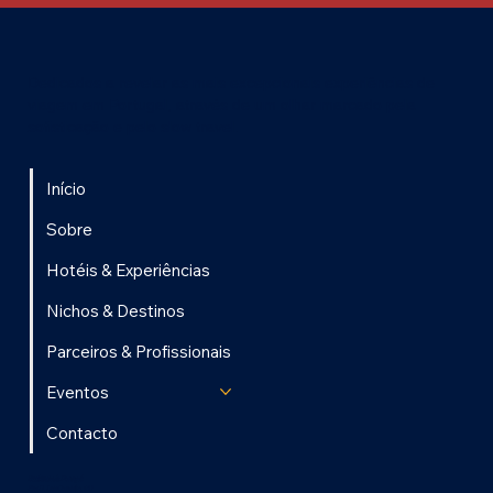
Dedicados a revelar as mais excepcionais experiências de
viagem em Portugal, através de um olhar marcado pela
sofisticação e pelo slow travel.
Início
Sobre
Hotéis & Experiências
Nichos & Destinos
Parceiros & Profissionais
Eventos
Contacto
Excelência de Portugal
Rua D. Luis Coutinho, 60