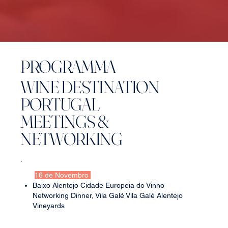
PROGRAMMA
WINE DESTINATION
PORTUGAL
MEETINGS &
NETWORKING
16 de Novembro
Baixo Alentejo Cidade Europeia do Vinho
Networking Dinner, Vila Galé Vila Galé Alentejo
Vineyards