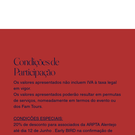
Condições de
Participação
Os valores apresentados não incluem IVA à taxa legal
em vigor.
Os valores apresentados poderão resultar em permutas
de serviços, nomeadamente em termos do evento ou
dos Fam Tours.
CONDIÇÕES ESPECIAIS:
20% de desconto para associados da ARPTA Alentejo
até dia 12 de Junho . Early BIRD na confirmação de