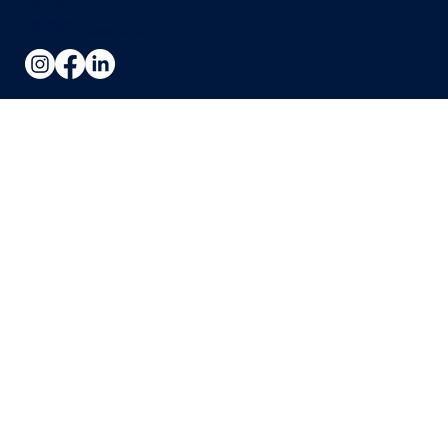
1900-201 Lisboa
(+351) 218 680 847
(+351) 964 069 832 susanna@excelenciadeportugal.com