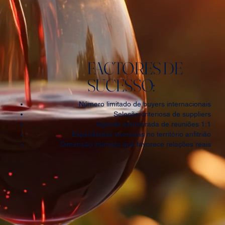
FACTORES DE
SUCESSO:
Número limitado de buyers internacionais
Seleção criteriosa de suppliers
Agenda estruturada de reuniões 1:1
Experiências imersivas no território anfitrião
Dimensão intimista que favorece relações reais