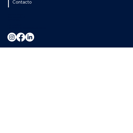
Contacto
Excelência de Portugal
Rua D. Luis Coutinho, 60
1900-201 Lisboa
(+351) 218 680 847
(+351) 964 069 832 susanna@excelenciadeportugal.com