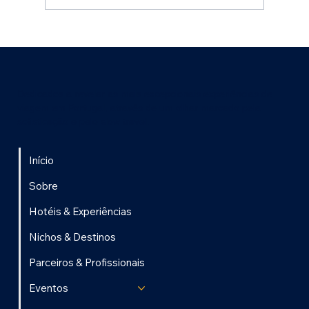
Dedicados a revelar as mais excepcionais experiências de
viagem em Portugal, através de um olhar marcado pela
sofisticação e pelo slow travel.
Início
Sobre
Hotéis & Experiências
Nichos & Destinos
Parceiros & Profissionais
Eventos