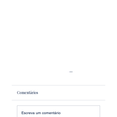
Comentários
WINE DESTINATION 2024
Escreva um comentário