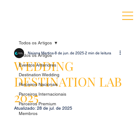
Todos os Artigos
Naiana Martins
8 de jun. de 2025
2 min de leitura
Todos os Artigos
WEDDING
Eventos Anteriores
Destination Wedding
DESTINATION LAB
Parceiros Nacionais
2025
Parceiros Internacionais
Parceiros Premium
Atualizado:
28 de jul. de 2025
Membros