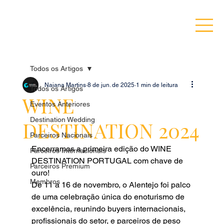
Todos os Artigos
Naiana Martins
8 de jun. de 2025
1 min de leitura
Todos os Artigos
WINE
Eventos Anteriores
Destination Wedding
DESTINATION 2024
Parceiros Nacionais
Encerramos a primeira edição do WINE 
Parceiros Internacionais
DESTINATION PORTUGAL com chave de 
Parceiros Premium
ouro!
Membros
De 11 a 16 de novembro, o Alentejo foi palco 
de uma celebração única do enoturismo de 
excelência, reunindo buyers internacionais, 
profissionais do setor, e parceiros de peso 