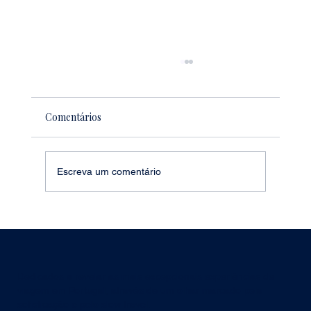
Comentários
Escreva um comentário
WEDDING DESTINATION LAB 2025
Dedicados a revelar as mais excepcionais experiências de
viagem em Portugal, através de um olhar marcado pela
sofisticação e pelo slow travel.