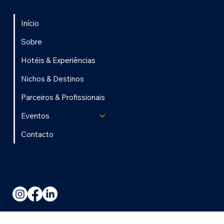
Início
Sobre
Hotéis & Experiências
Nichos & Destinos
Parceiros & Profissionais
Eventos
Contacto
Excelência de Portugal
Rua D. Luis Coutinho, 60
1900-201 Lisboa
(+351) 218 680 847
(+351) 964 069 832 susanna@excelenciadeportugal.com